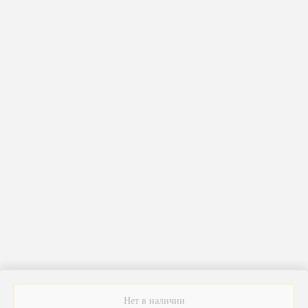
ERROR:Not found category
Нет в наличии