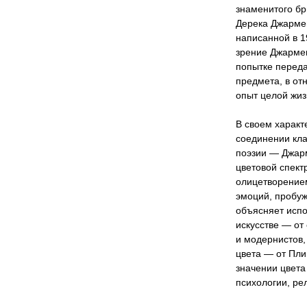
знаменитого бр
Дерека Джармен
написанной в 1
зрение Джармен
попытке переда
предмета, в от
опыт целой жиз
В своем харак
соединении кла
поэзии — Джарм
цветовой спект
олицетворение
эмоций, пробуж
объясняет испо
искусстве — от
и модернистов,
цвета — от Пли
значении цвета
психологии, ре