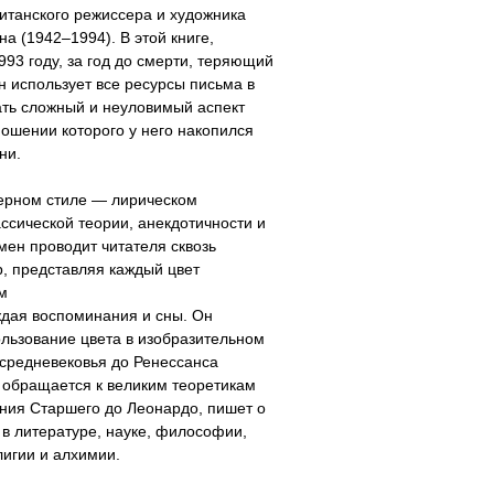
итанского режиссера и художника
а (1942–1994). В этой книге,
993 году, за год до смерти, теряющий
 использует все ресурсы письма в
ть сложный и неуловимый аспект
ношении которого у него накопился
ни.
терном стиле — лирическом
ссической теории, анекдотичности и
ен проводит читателя сквозь
р, представляя каждый цвет
м
дая воспоминания и сны. Он
льзование цвета в изобразительном
 cредневековья до Ренессанса
 обращается к великим теоретикам
ния Старшего до Леонардо, пишет о
 в литературе, науке, философии,
лигии и алхимии.