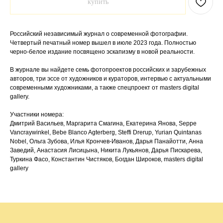
купить
Российский независимый журнал о современной фотографии.
Четвертый печатный номер вышел в июле 2023 года. Полностью
черно-белое издание посвящено эскапизму в новой реальности.
В журнале вы найдете семь фотопроектов российских и зарубежных
авторов, три эссе от художников и кураторов, интервью с актуальными
современными художниками, а также спецпроект от masters digital
gallery.
Участники номера:
Дмитрий Васильев, Маргарита Смагина, Екатерина Янова, Seppe
Vancraywinkel, Bebe Blanco Agterberg, Steffi Drerup, Yurian Quintanas
Nobel, Ольга Зубова, Илья Крончев-Иванов, Дарья Панайотти, Анна
Заведий, Анастасия Лисицына, Никита Лукьянов, Дарья Пискарева,
Туркина Фасо, Константин Чистяков, Богдан Широков, masters digital
gallery