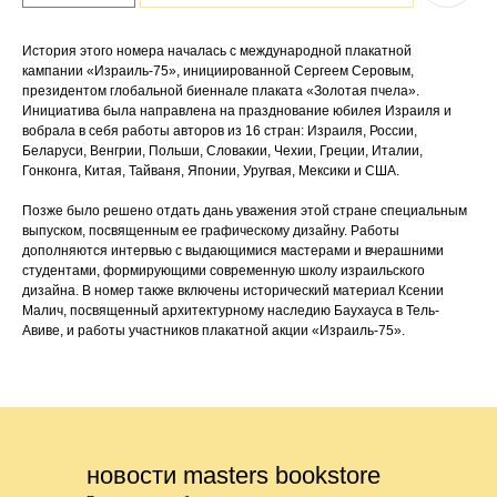
История этого номера началась с международной плакатной
кампании «Израиль-75», инициированной Сергеем Серовым,
президентом глобальной биеннале плаката «Золотая пчела».
Инициатива была направлена на празднование юбилея Израиля и
вобрала в себя работы авторов из 16 стран: Израиля, России,
Беларуси, Венгрии, Польши, Словакии, Чехии, Греции, Италии,
Гонконга, Китая, Тайваня, Японии, Уругвая, Мексики и США.
Позже было решено отдать дань уважения этой стране специальным
выпуском, посвященным ее графическому дизайну. Работы
дополняются интервью с выдающимися мастерами и вчерашними
студентами, формирующими современную школу израильского
дизайна. В номер также включены исторический материал Ксении
Малич, посвященный архитектурному наследию Баухауса в Тель-
Авиве, и работы участников плакатной акции «Израиль-75».
новости masters bookstore