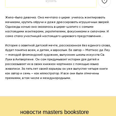
купить
Жила-была девочка. Она мечтала о цирке: училась жонглировать
мячиками, крутить обручи и даже дрессировать игрушечных зверей.
Однажды ночью она оказалась в цирке-шапито с самыми
настоящими жонглерами, укротителями, фокусниками и силачами. И
сама стала участницей настоящего циркового представления...
История о заветной детской мечте, рассказанная без единого слова,
будет понятна всем, и детям, и взрослым. Ее автор — Маттиас де Леу
— молодой фламандский художник, выпускник школы искусств Св.
Луки в Антверпене. Он сам придумывает истории для детей и
рассказывает их в своих книжках-картинках с помощью языка
живописи. За пять лет своей карьеры он уже выпустил четыре книги
как автор и семь — как иллюстратор. И все они были отмечены
премиями, в том числе и международными.
новости masters bookstore