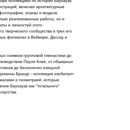
ире коллекцией по истории Баухауза.
страций, включая архитектурные
фотографии, эскизы и модели,
лько реализованные работы, но и
пы и личностей этого
го творческого сообщества в трех его
ных филиалах в Веймаре, Дессау и
ых снимков групповой гимнастики до
уководством Пауля Клее, от обширных
планов до бесконечно изящной
рианны Брандт - коллекция изобилует
иалами и геометрией, которые
ение Баухауза как "тотального"
скусства.