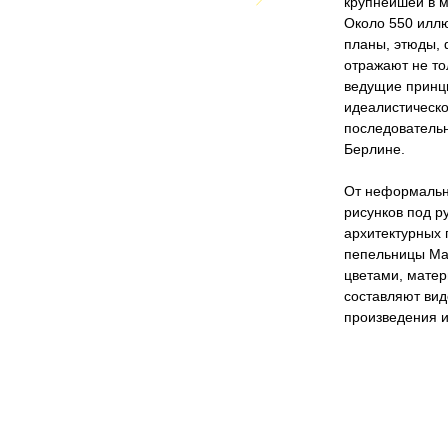
крупнейшей в м
Около 550 иллю
планы, этюды, 
отражают не то
ведущие принци
идеалистическо
последователь
Берлине.
От неформальн
рисунков под р
архитектурных 
пепельницы Ма
цветами, матер
составляют вид
произведения и