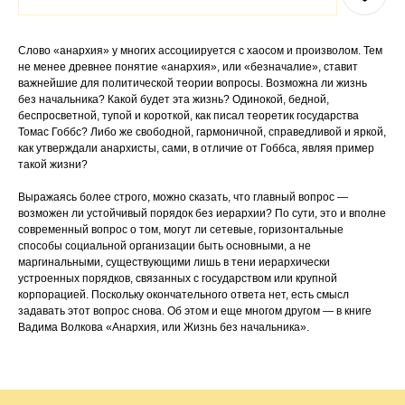
Слово «анархия» у многих ассоциируется с хаосом и произволом. Тем
не менее древнее понятие «анархия», или «безначалие», ставит
важнейшие для политической теории вопросы. Возможна ли жизнь
без начальника? Какой будет эта жизнь? Одинокой, бедной,
беспросветной, тупой и короткой, как писал теоретик государства
Томас Гоббс? Либо же свободной, гармоничной, справедливой и яркой,
как утверждали анархисты, сами, в отличие от Гоббса, являя пример
такой жизни?
Выражаясь более строго, можно сказать, что главный вопрос —
возможен ли устойчивый порядок без иерархии? По сути, это и вполне
современный вопрос о том, могут ли сетевые, горизонтальные
способы социальной организации быть основными, а не
маргинальными, существующими лишь в тени иерархически
устроенных порядков, связанных с государством или крупной
корпорацией. Поскольку окончательного ответа нет, есть смысл
задавать этот вопрос снова. Об этом и еще многом другом — в книге
Вадима Волкова «Анархия, или Жизнь без начальника».