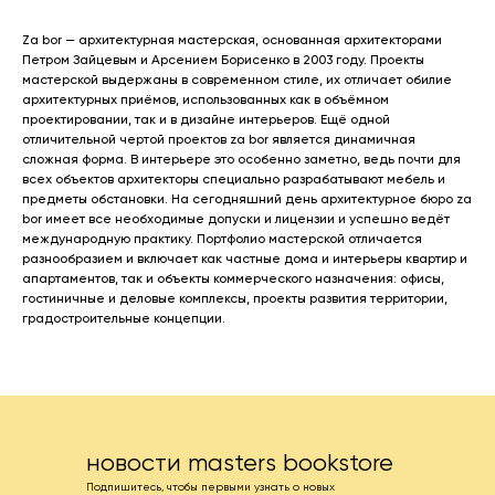
Za bor — архитектурная мастерская, основанная архитекторами
Петром Зайцевым и Арсением Борисенко в 2003 году. Проекты
мастерской выдержаны в современном стиле, их отличает обилие
архитектурных приёмов, использованных как в объёмном
проектировании, так и в дизайне интерьеров. Ещё одной
отличительной чертой проектов za bor является динамичная
сложная форма. В интерьере это особенно заметно, ведь почти для
всех объектов архитекторы специально разрабатывают мебель и
предметы обстановки. На сегодняшний день архитектурное бюро za
bor имеет все необходимые допуски и лицензии и успешно ведёт
международную практику. Портфолио мастерской отличается
разнообразием и включает как частные дома и интерьеры квартир и
апартаментов, так и объекты коммерческого назначения: офисы,
гостиничные и деловые комплексы, проекты развития территории,
градостроительные концепции.
новости masters bookstore
Подпишитесь, чтобы первыми узнать о новых