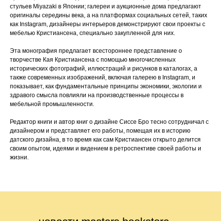
стульев Miyazaki в Японии; галереи и аукционные дома предлагают
оригиналы середины века, а на платформах социальных сетей, таких
как Instagram, дизайнеры интерьеров демонстрируют свои проекты с
мебелью Кристиансена, специально закупленной для них.
Эта монография предлагает всестороннее представление о
творчестве Кая Кристиансена с помощью многочисленных
исторических фотографий, иллюстраций и рисунков в каталогах, а
также современных изображений, включая галерею в Instagram, и
показывает, как фундаментальные принципы экономики, экологии и
здравого смысла повлияли на производственные процессы в
мебельной промышленности.
Редактор книги и автор книг о дизайне Сиссе Бро тесно сотрудничал с
дизайнером и представляет его работы, помещая их в историю
датского дизайна, в то время как сам Кристиансен открыто делится
своим опытом, идеями и видением в ретроспективе своей работы и
жизни.