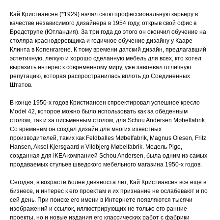
Кай Кристиансен (*1929) начал свою профессиональную карьеру в
качестве независимого дизайнера в 1954 году, открыв свой офис в
Бредструпе (Ютландия). За три года до этого он окончил обучение на
столяра-краснодеревщика и годичное обучение дизайну у Кааре
Клинта в Копенгагене. К тому времени датский дизайн, предлагавший
эстетичную, легкую и хорошо сделанную мебель для всех, кто хотел
выразить интерес к современному миру, уже завоевал отличную
репутацию, которая распространилась вплоть до Соединенных
Штатов.
В конце 1950-х годов Кристиансен спроектировал успешное кресло
Model 42, которое можно было использовать как за обеденным
столом, так и за письменным столом, для Schou Andersen Møbelfabrik.
Со временем он создал дизайн для многих известных
производителей, таких как Feldballes Møbelfabrik, Magnus Olesen, Fritz
Hansen, Aksel Kjersgaard и Vildbjerg Møbelfabrik. Модель Pige,
созданная для IKEA компанией Schou Andersen, была одним из самых
продаваемых стульев шведского мебельного магазина 1950-х годов.
Сегодня, в возрасте более девяноста лет, Кай Кристиансен все еще в
бизнесе, и интерес к его проектам и их признание не ослабевают и по
сей день. При поиске его имени в Интернете появляются тысячи
изображений и ссылок, иллюстрирующих не только его ранние
проекты, но и новые издания его классических работ с фабрики