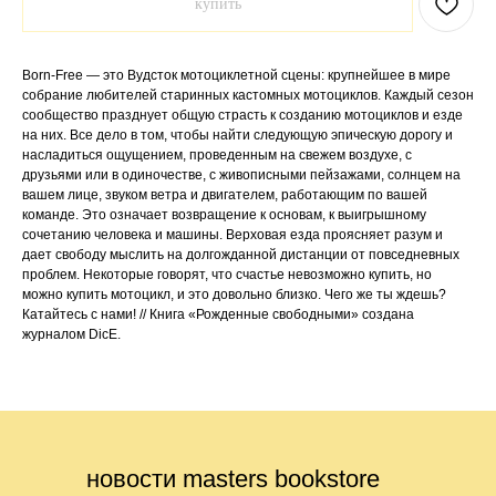
купить
Born-Free — это Вудсток мотоциклетной сцены: крупнейшее в мире
собрание любителей старинных кастомных мотоциклов. Каждый сезон
сообщество празднует общую страсть к созданию мотоциклов и езде
на них. Все дело в том, чтобы найти следующую эпическую дорогу и
насладиться ощущением, проведенным на свежем воздухе, с
друзьями или в одиночестве, с живописными пейзажами, солнцем на
вашем лице, звуком ветра и двигателем, работающим по вашей
команде. Это означает возвращение к основам, к выигрышному
сочетанию человека и машины. Верховая езда проясняет разум и
дает свободу мыслить на долгожданной дистанции от повседневных
проблем. Некоторые говорят, что счастье невозможно купить, но
можно купить мотоцикл, и это довольно близко. Чего же ты ждешь?
Катайтесь с нами! // Книга «Рожденные свободными» создана
журналом DicE.
новости masters bookstore