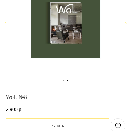
WoL №8
2 900
р.
купить