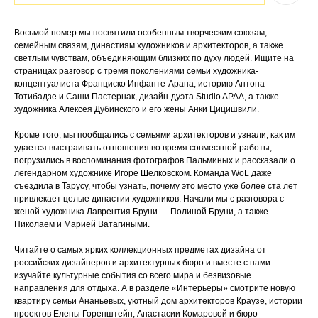
Восьмой номер мы посвятили особенным творческим союзам,
семейным связям, династиям художников и архитекторов, а также
светлым чувствам, объединяющим близких по духу людей. Ищите на
страницах разговор с тремя поколениями семьи художника-
концептуалиста Франциско Инфанте-Арана, историю Антона
Тотибадзе и Саши Пастернак, дизайн-дуэта Studio APAA, а также
художника Алексея Дубинского и его жены Анки Цицишвили.
Кроме того, мы пообщались с семьями архитекторов и узнали, как им
удается выстраивать отношения во время совместной работы,
погрузились в воспоминания фотографов Пальминых и рассказали о
легендарном художнике Игоре Шелковском. Команда WoL даже
съездила в Тарусу, чтобы узнать, почему это место уже более ста лет
привлекает целые династии художников. Начали мы с разговора с
женой художника Лаврентия Бруни — Полиной Бруни, а также
Николаем и Марией Ватагиными.
Читайте о самых ярких коллекционных предметах дизайна от
российских дизайнеров и архитектурных бюро и вместе с нами
изучайте культурные события со всего мира и безвизовые
направления для отдыха. А в разделе «Интерьеры» смотрите новую
квартиру семьи Ананьевых, уютный дом архитекторов Краузе, истории
проектов Елены Горенштейн, Анастасии Комаровой и бюро