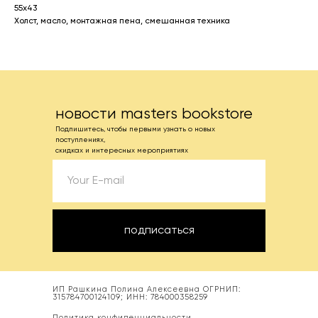
55х43
Холст, масло, монтажная пена, смешанная техника
новости masters bookstore
Подпишитесь, чтобы первыми узнать о новых
поступлениях,
скидках и интересных мероприятиях
подписаться
ИП Рашкина Полина Алексеевна ОГРНИП:
315784700124109; ИНН: 784000358259
Политика конфиденциальности