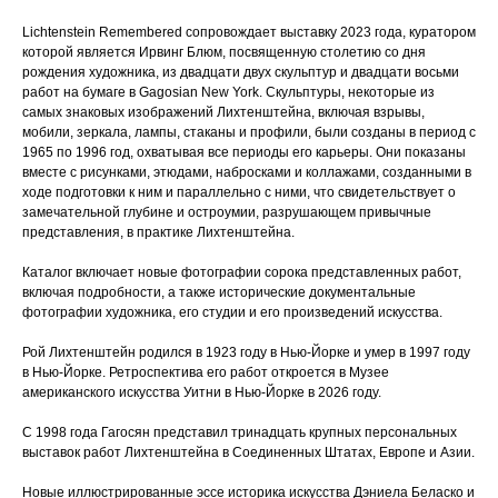
Lichtenstein Remembered сопровождает выставку 2023 года, куратором
которой является Ирвинг Блюм, посвященную столетию со дня
рождения художника, из двадцати двух скульптур и двадцати восьми
работ на бумаге в Gagosian New York. Скульптуры, некоторые из
самых знаковых изображений Лихтенштейна, включая взрывы,
мобили, зеркала, лампы, стаканы и профили, были созданы в период с
1965 по 1996 год, охватывая все периоды его карьеры. Они показаны
вместе с рисунками, этюдами, набросками и коллажами, созданными в
ходе подготовки к ним и параллельно с ними, что свидетельствует о
замечательной глубине и остроумии, разрушающем привычные
представления, в практике Лихтенштейна.
Каталог включает новые фотографии сорока представленных работ,
включая подробности, а также исторические документальные
фотографии художника, его студии и его произведений искусства.
Рой Лихтенштейн родился в 1923 году в Нью-Йорке и умер в 1997 году
в Нью-Йорке. Ретроспектива его работ откроется в Музее
американского искусства Уитни в Нью-Йорке в 2026 году.
С 1998 года Гагосян представил тринадцать крупных персональных
выставок работ Лихтенштейна в Соединенных Штатах, Европе и Азии.
Новые иллюстрированные эссе историка искусства Дэниела Беласко и