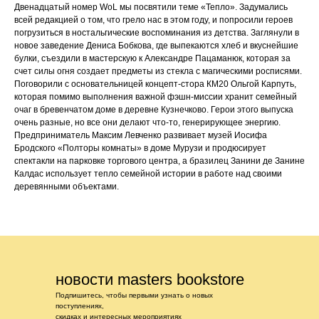
Двенадцатый номер WoL мы посвятили теме «Тепло». Задумались
всей редакцией о том, что грело нас в этом году, и попросили героев
погрузиться в ностальгические воспоминания из детства. Заглянули в
новое заведение Дениса Бобкова, где выпекаются хлеб и вкуснейшие
булки, съездили в мастерскую к Александре Пацаманюк, которая за
счет силы огня создает предметы из стекла с магическими росписями.
Поговорили с основательницей концепт-стора КМ20 Ольгой Карпуть,
которая помимо выполнения важной фэшн-миссии хранит cемейный
очаг в бревенчатом доме в деревне Кузнечково. Герои этого выпуска
очень разные, но все они делают что-то, генерирующее энергию.
Предприниматель Максим Левченко развивает музей Иосифа
Бродского «Полторы комнаты» в доме Мурузи и продюсирует
спектакли на парковке торгового центра, а бразилец Занини де Занине
Калдас использует тепло семейной истории в работе над своими
деревянными объектами.
новости masters bookstore
Подпишитесь, чтобы первыми узнать о новых
поступлениях,
скидках и интересных мероприятиях