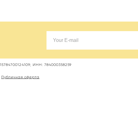
5784700124109; ИНН: 784000358259
Публичная оферта