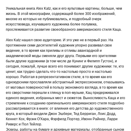
Уникальная книга Alex Katz, как и его культовые картины, больше, чем
жизнь. В этой монографии, содержащей более 300 изображений,
многие из которых не публиковались, и подробный очерк
искусствоведа, изучавшего художника более полувека,
прослеживается развитие своеобразного американского стиля Каца.
Alex Katz нашел свою аудиторию. И это уже не в первый раз. На
протяжении семи десятилетий художник упорно развивал свое
видение, в то время как приливы и отливы авангардной и
академической моды сменяли друг друга. Первыми его зрителями
были другие художники (в том числе де Кунинг и Филипп Густон), и
сегодня, пожалуй, лучше всего его понимают другие художники: те, кто
ценит, как трудно сделать что-то настолько просто и настолько
хорошо. Работая в репрезентативном стиле, в то время как его
однокурсники прославляли абстрактный экспрессионизм, отказываясь
от матовых поверхностей в пользу экономного взгляда, в то время как
его сверстники перешли к глянцу в поп-музыке, Кац придерживался
единого видения, избранных мест и сюжетов. Выносливость Каца и его
стремление к созданию оригинального американского стиля подробно
рассматриваются в книге: от влияния его детства до художественного
круга, в который входили Джон Эшбери, Тед Берриган, Лоис Додд,
Кеннет Кох, Фрэнк О'Хара, Фэрфилд Портер, Ивонн Райнер, Ларри
Риверс и Пол Тейлор.
Эскизы, работы на бумаге и архивные материалы, отобранные сыном