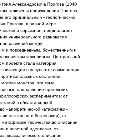
итрия Александровича Пригова (1940
 том включены произведения Пригова,
е его оригинальный «теологический
гия Пригова, в равной мере
ческая и серьезная, предполагает
ния универсального равновесия
ения различий между
ым и повседневным, божественным и
еловеческим и звериным. Центральной
том проекте стала категория
возникающая в результате совмещения
 противоположных состояний.
мотиве монстра, эта тема
зличные направления приговских
-философских экспериментов: от
ысканий в области «новой
 до «апофатической катафатики»
сии негативного богословия), от
 метафизике творчества до описания
ии и властной идеологии, от
», квазиэпического описания