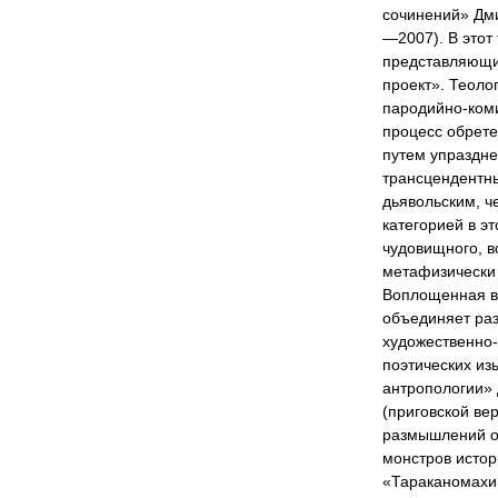
сочинений» Дм
—2007). В этот
представляющи
проект». Теоло
пародийно-коми
процесс обрете
путем упраздн
трансцендентн
дьявольским, ч
категорией в э
чудовищного, 
метафизически
Воплощенная в 
объединяет ра
художественно
поэтических из
антропологии»
(приговской вер
размышлений о
монстров истор
«Тараканомахии