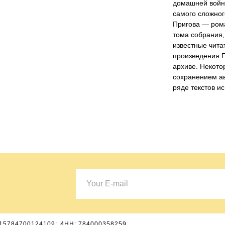
домашней войны
самого сложног
Пригова — рома
тома собрания,
известные чита
произведения 
архиве. Некото
сохранением ав
ряде текстов и
15784700124109; ИНН: 784000358259