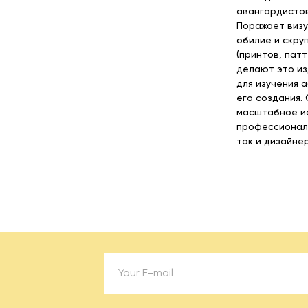
авангардистов
Поражает визу
обилие и скру
(принтов, пат
делают это из
для изучения 
его создания.
масштабное ис
профессиональ
так и дизайне