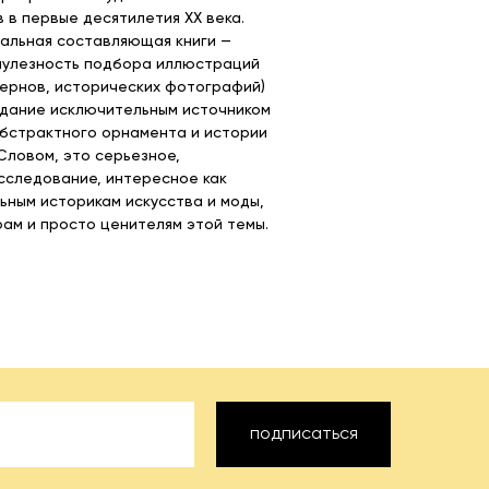
 в первые десятилетия XX века.
альная составляющая книги —
пулезность подбора иллюстраций
тернов, исторических фотографий)
дание исключительным источником
абстрактного орнамента и истории
 Словом, это серьезное,
следование, интересное как
ным историкам искусства и моды,
рам и просто ценителям этой темы.
подписаться