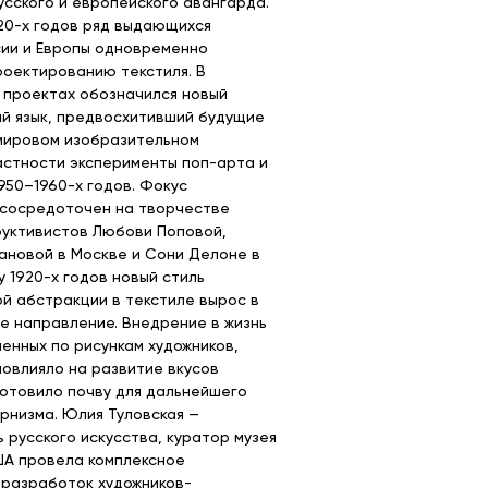
усского и европейского авангарда.
20-х годов ряд выдающихся
ии и Европы одновременно
роектированию текстиля. В
 проектах обозначился новый
й язык, предвосхитивший будущие
мировом изобразительном
частности эксперименты поп-арта и
950–1960-х годов. Фокус
 сосредоточен на творчестве
руктивистов Любови Поповой,
новой в Москве и Сони Делоне в
у 1920-х годов новый стиль
й абстракции в текстиле вырос в
 направление. Внедрение в жизнь
ненных по рисункам художников,
овлияло на развитие вкусов
готовило почву для дальнейшего
рнизма. Юлия Туловская —
 русского искусства, куратор музея
ША провела комплексное
разработок художников-