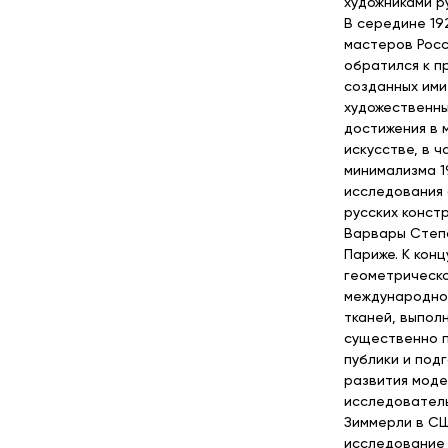
художниками р
В середине 19
мастеров Росс
обратился к п
созданных ими
художественны
достижения в 
искусстве, в 
минимализма 1
исследования
русских конст
Варвары Степа
Париже. К конц
геометрическо
международное
тканей, выпол
существенно п
публики и под
развития моде
исследователь
Зиммерли в С
исследование 