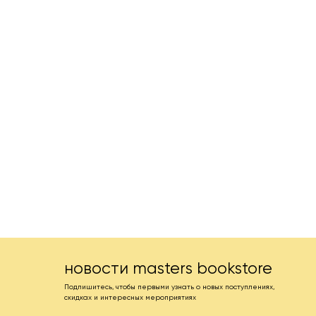
новости masters bookstore
Подпишитесь, чтобы первыми узнать о новых поступлениях,
скидках и интересных мероприятиях