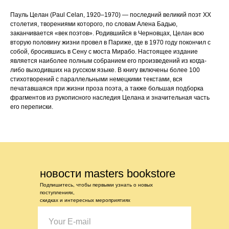
Пауль Целан (Paul Celan, 1920–1970) — последний великий поэт ХХ
столетия, творениями которого, по словам Алена Бадью,
заканчивается «век поэтов». Родившийся в Черновцах, Целан всю
вторую половину жизни провел в Париже, где в 1970 году покончил с
собой, бросившись в Сену с моста Мирабо. Настоящее издание
является наиболее полным собранием его произведений из когда-
либо выходивших на русском языке. В книгу включены более 100
стихотворений с параллельными немецкими текстами, вся
печатавшаяся при жизни проза поэта, а также большая подборка
фрагментов из рукописного наследия Целана и значительная часть
его переписки.
новости masters bookstore
Подпишитесь, чтобы первыми узнать о новых
поступлениях,
скидках и интересных мероприятиях