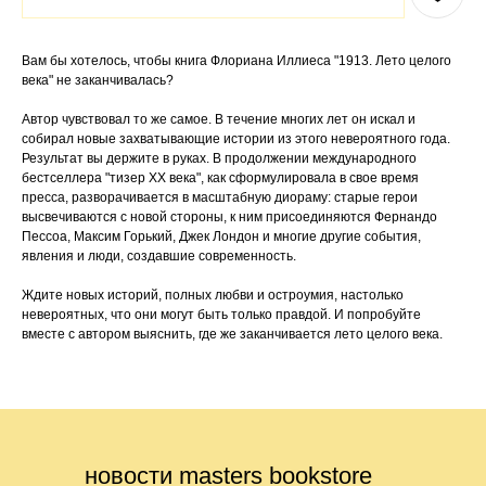
Вам бы хотелось, чтобы книга Флориана Иллиеса "1913. Лето целого
века" не заканчивалась?
Автор чувствовал то же самое. В течение многих лет он искал и
собирал новые захватывающие истории из этого невероятного года.
Результат вы держите в руках. В продолжении международного
бестселлера "тизер ХХ века", как сформулировала в свое время
пресса, разворачивается в масштабную диораму: старые герои
высвечиваются с новой стороны, к ним присоединяются Фернандо
Пессоа, Максим Горький, Джек Лондон и многие другие события,
явления и люди, создавшие современность.
Ждите новых историй, полных любви и остроумия, настолько
невероятных, что они могут быть только правдой. И попробуйте
вместе с автором выяснить, где же заканчивается лето целого века.
новости masters bookstore