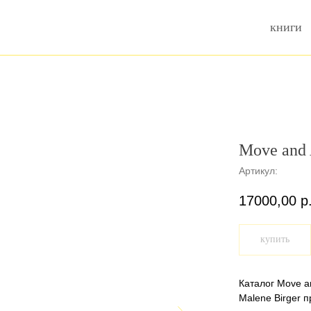
книги
Move and 
Артикул:
17000,00
р
купить
Каталог Move a
Malene Birger п