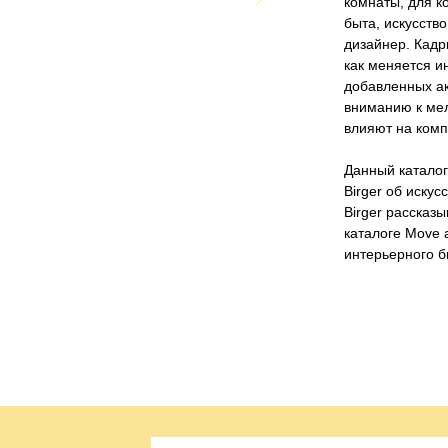
комнаты, для к
быта, искусств
дизайнер. Кадр
как меняется и
добавленных ак
вниманию к мел
влияют на комп
Данный каталог
Birger об искус
Birger рассказ
каталоге Move 
интерьерного б