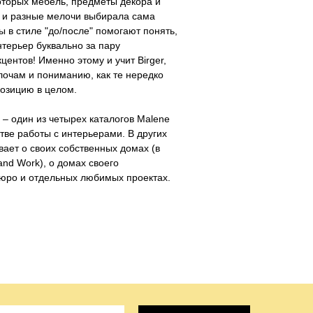
оторых мебель, предметы декора и
о и разные мелочи выбирала сама
ы в стиле "до/после" помогают понять,
нтерьер буквально за пару
центов! Именно этому и учит Birger,
очам и пониманию, как те нередко
озицию в целом.
 – один из четырех каталогов Malene
стве работы с интерьерами. В других
ывает о своих собственных домах (в
and Work), о домах своего
юро и отдельных любимых проектах.