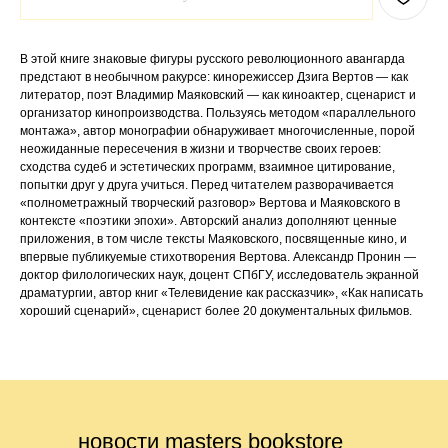
В этой книге знаковые фигуры русского революционного авангарда
предстают в необычном ракурсе: кинорежиссер Дзига Вертов — как
литератор, поэт Владимир Маяковский — как киноактер, сценарист и
организатор кинопроизводства. Пользуясь методом «параллельного
монтажа», автор монографии обнаруживает многочисленные, порой
неожиданные пересечения в жизни и творчестве своих героев:
сходства судеб и эстетических программ, взаимное цитирование,
попытки друг у друга учиться. Перед читателем разворачивается
«полнометражный творческий разговор» Вертова и Маяковского в
контексте «поэтики эпохи». Авторский анализ дополняют ценные
приложения, в том числе тексты Маяковского, посвященные кино, и
впервые публикуемые стихотворения Вертова. Александр Пронин —
доктор филологических наук, доцент СПбГУ, исследователь экранной
драматургии, автор книг «Телевидение как рассказчик», «Как написать
хороший сценарий», сценарист более 20 документальных фильмов.
новости masters bookstore