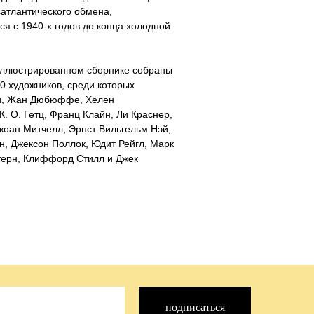
сатлантического обмена,
я с 1940-х годов до конца холодной
 иллюстрированном сборнике собраны
0 художников, среди которых
и, Жан Дюбюффе, Хелен
К. О. Гетц, Франц Клайн, Ли Краснер,
оан Митчелл, Эрнст Вильгельм Нэй,
, Джексон Поллок, Юдит Рейгл, Марк
терн, Клиффорд Стилл и Джек
подписаться