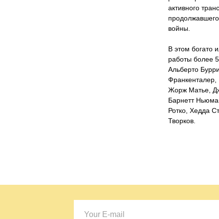
активного тран
продолжавшегос
войны.
В этом богато
работы более 5
Альберто Бурр
Франкенталер, 
Жорж Матье, Дж
Барнетт Ньюман
Ротко, Хедда С
Творков.