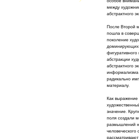
особое вниман
между художник
абстрактного э
После Второй 
пошла в совер
поколение худо
доминирующих 
фигуративного 
абстракции худ
абстрактного э
информализма 
радикально имп
материалу.
Как выражение
художественны
значение. Кру
поля создали м
размышлений н
человеческого 
рассматривают