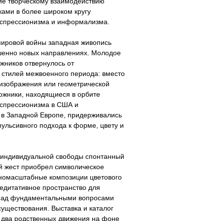
ие творческому взаимодействию
ами в более широком кругу
кспрессионизма и информализма.
мировой войны западная живопись
шенно новых направлениях. Молодое
жников отвернулось от
стилей межвоенного периода: вместо
изображения или геометрической
ожники, находящиеся в орбите
кспрессионизма в США и
в Западной Европе, придерживались
ульсивного подхода к форме, цвету и
 индивидуальной свободы спонтанный
й жест приобрел символическое
пномасштабные композиции цветового
едитативное пространство для
ад фундаментальными вопросами
существования. Выставка и каталог
 два родственных движения на фоне