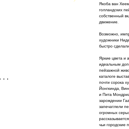
Якоба ван Хеем
голландских пе
собственный вк
движение.
Возможно, имп
художники Ниде
быстро сделали
Яркие цвета и 
идеальным доп
пейзажной живо
каталоге выста
почти сорока х
Йонгкинда, Вин
и Пита Мондриа
зарождении Гаа
запечатлели пе
огромных серых
рассказывается
чьи городские 