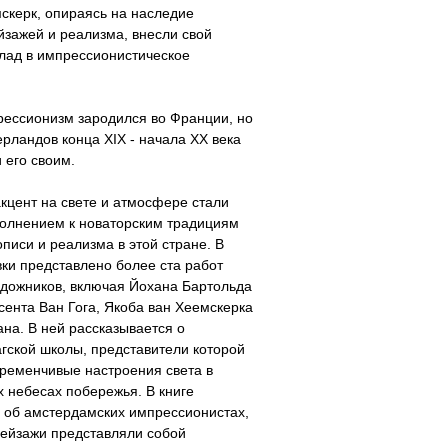
скерк, опираясь на наследие
йзажей и реализма, внесли свой
лад в импрессионистическое
рессионизм зародился во Франции, но
рландов конца XIX - начала XX века
 его своим.
акцент на свете и атмосфере стали
олнением к новаторским традициям
писи и реализма в этой стране. В
вки представлено более ста работ
удожников, включая Йохана Бартольда
сента Ван Гога, Якоба ван Хеемскерка
на. В ней рассказывается о
гской школы, представители которой
ременчивые настроения света в
 небесах побережья. В книге
 об амстердамских импрессионистах,
пейзажи представляли собой