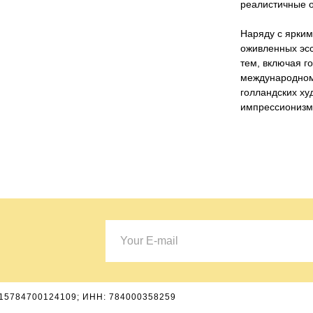
реалистичные 
Наряду с ярким
оживленных эсс
тем, включая г
международном 
голландских ху
импрессионизм
15784700124109; ИНН: 784000358259