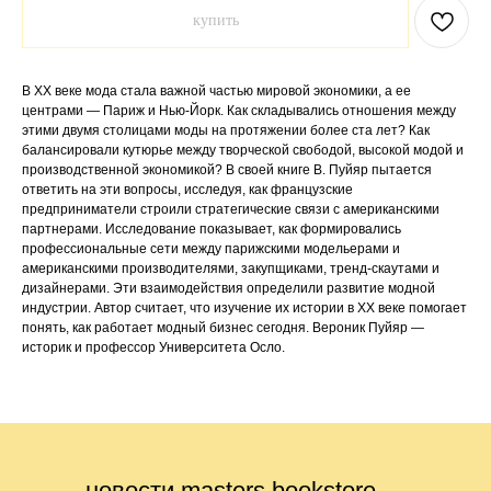
купить
В XX веке мода стала важной частью мировой экономики, а ее
центрами — Париж и Нью-Йорк. Как складывались отношения между
этими двумя столицами моды на протяжении более ста лет? Как
балансировали кутюрье между творческой свободой, высокой модой и
производственной экономикой? В своей книге В. Пуйяр пытается
ответить на эти вопросы, исследуя, как французские
предприниматели строили стратегические связи с американскими
партнерами. Исследование показывает, как формировались
профессиональные сети между парижскими модельерами и
американскими производителями, закупщиками, тренд-скаутами и
дизайнерами. Эти взаимодействия определили развитие модной
индустрии. Автор считает, что изучение их истории в XX веке помогает
понять, как работает модный бизнес сегодня. Вероник Пуйяр —
историк и профессор Университета Осло.
новости masters bookstore