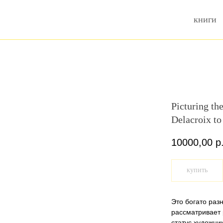
книги
Picturing the
Delacroix to
10000,00
р
купить
Это богато раз
рассматривает
статус художни