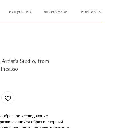
искусство
аксессуары
контакты
 Artist's Studio, from
 Picasso
.
нообразное исследование
 развивающийся образ и спорный
ка во Франции конца девятнадцатого