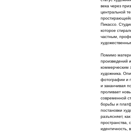
века через при
центральной те
простирающейся
Пикассо. Студи
которое стирал
частным, проф
художественным
Помимо матери
произведений и
коммерческим 
художника. Опи
фотографии и п
и заканчивая п
проливает новы
современной ст
борьбы и плат
постановки худ
разъясняет, как
пространства,
идентичность, 