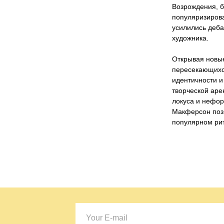
Возрождения, 
популяризирова
усилились деба
художника.
Открывая новые
пересекающихс
идентичности и
творческой аре
локуса и нефор
Макферсон позв
популярном ри