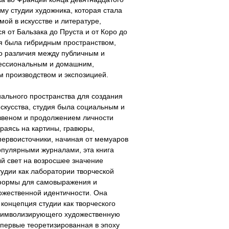
зму студии художника, которая стала
мой в искусстве и литературе,
 от Бальзака до Пруста и от Коро до
я была гибридным пространством,
о различия между публичным и
ессиональным и домашним,
 производством и экспозицией.
ального пространства для создания
скусства, студия была социальным и
звеном и продолжением личности
раясь на картины, гравюры,
ервоисточники, начиная от мемуаров
опулярными журналами, эта книга
й свет на возросшее значение
удии как лаборатории творческой
формы для самовыражения и
ожественной идентичности. Она
 концепция студии как творческого
 символизирующего художественную
впервые теоретизированная в эпоху