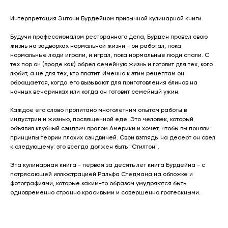
Интерпретация Энтони Бурдейном привычной кулинарной книги.
Будучи профессионалом ресторанного дела, Бурден провел свою
жизнь на задворках нормальной жизни - он работал, пока
нормальные люди играли, и играл, пока нормальные люди спали. С
тех пор он (вроде как) обрел семейную жизнь и готовит для тех, кого
любит, а не для тех, кто платит. Именно к этим рецептам он
обращается, когда его вызывают для приготовления блинов на
ночных вечеринках или когда он готовит семейный ужин.
Каждое его слово пропитано многолетним опытом работы в
индустрии и жизнью, посвященной еде. Это человек, который
объявил клубный сэндвич врагом Америки и хочет, чтобы вы поняли
принципы теории плохих сэндвичей. Свои взгляды на десерт он свел
к следующему: это всегда должен быть "Стилтон".
Эта кулинарная книга - первая за десять лет книга Бурдейна - с
потрясающей иллюстрацией Ральфа Стедмана на обложке и
фотографиями, которые каким-то образом умудряются быть
одновременно странно красивыми и совершенно гротескными.