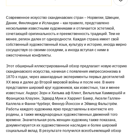
Современное искусство скандинавских стран – Норвегии, Швеции,
Дании, Финляндии и Исландии – как правило, представлено
несколькими известными художниками и отличается эстетикой,
сочетающей оригинальность и преемственность традиций. Тем не
менее, регион далек от однородности. Каждая страна имеет свой
собственный художественный язык, культуру и историю, иногда мирно
сосуществуя со своими соседями, а иногда вступая с ними в
ожесточенные конфликты.
Этот обширный иллюстрированный обзор предлагает новую историю
скандинавского искусства, начиная с появления импрессионизма в
1870-х годах, через авангардные эксперименты первых десятилетий
XX века и далее до Второй мировой войны и после нее. В книге
представлен широкий круг художников, как известных, так и менее
известных: Андерс Зорн и Хильма аф Клинт, Вильгельм Хаммершёй и
Франциска Клаузен, Эдвард Мунк и Харриет Бакер, Аксели Галлен-
Каллела и Фанни Чурберг, Финнур Йонссон и Эйвинд Фальстрём.
Работы каждого художника ярко представлены в контексте его
родины, а также международных художественных движений того
времени. Значительная роль женщин-художниц также показана,
документируется их художественное наследие и более широкий
социальный вклад. В результате получился всеобъемлющий обзор