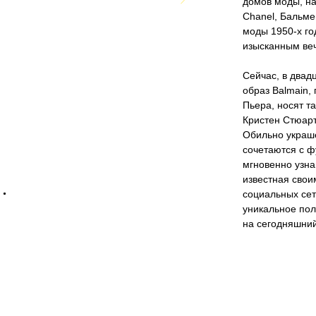
домов моды, на
Chanel, Бальме
моды 1950-х г
изысканным ве
Сейчас, в двад
образ Balmain,
Пьера, носят т
Кристен Стюарт
Обильно украш
сочетаются с ф
мгновенно узна
известная свои
социальных сет
уникальное по
на сегодняшний