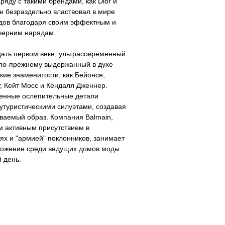
ряду с такими брендами, как Dior и
н безраздельно властвовал в мире
одов благодаря своим эффектным и
черним нарядам.
цать первом веке, ультрасовременный
 по-прежнему выдержанный в духе
акие знаменитости, как Бейонсе,
, Кейт Мосс и Кендалл Дженнер.
енные ослепительные детали
утуристическими силуэтами, создавая
ваемый образ. Компания Balmain,
м активным присутствием в
ях и "армией" поклонников, занимает
ложение среди ведущих домов моды
 день.