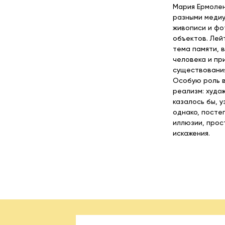
Мария Ермолен
разными медиу
живописи и фо
объектов. Лей
тема памяти, 
человека и пр
существования
Особую роль в
реализм: худо
казалось бы, 
однако, пост
иллюзии, прос
искажения.