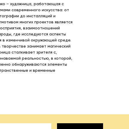
ко – художница, работающая с
мами современного искусства: от
тографии до инсталляций и
тмотивом многих проектов является
восприятия, взаимоотношений
ироды, где исследуются аспекты
 в изменчивой окружающей среде.
 творчестве занимает магический
жница сталкивает зрителя с,
узнаваемой реальностью, в которой,
епенно обнаруживаются элементы
транственные и временные