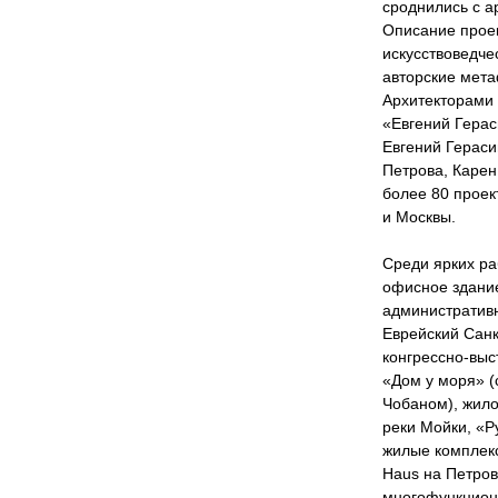
сроднились с а
Описание проек
искусствоведче
авторские мета
Архитекторами 
«Евгений Гера
Евгений Гераси
Петрова, Карен
более 80 проек
и Москвы.
Среди ярких ра
офисное здание
административн
Еврейский Сан
конгрессно-вы
«Дом у моря» (
Чобаном), жило
реки Мойки, «Р
жилые комплекс
Haus на Петров
многофункцион