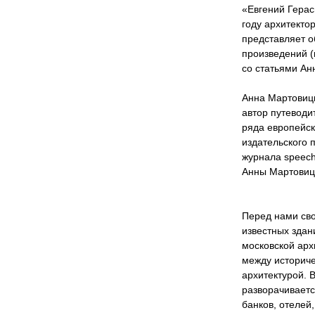
«Евгений Герас
году архитект
представляет 
произведений (
со статьями Ан
Анна Мартовицк
автор путеводи
ряда европейск
издательского п
журнала speech
Анны Мартовиц
Перед нами сво
известных здан
московской арх
между историче
архитектурой. 
разворачиваетс
банков, отелей