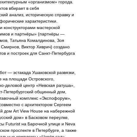
рхитектурным «организмом» города.
тов вбирает в себя
ский анализ, историческую справку и
форические характеристики.
и конструкторами мастерской
симов и партнёры» (партнёры —
мов, Татьяна Комалдинова, Зоя
 Смирнов, Виктор Хиврич) создано
тов и построек для Санкт-Петербурга
бот — эстакада Ушаковской развязки,
 на площади Островского,
о-деловой центр «Невская ратуша»,
кт-Петербургский общинный дом,
ставочный комплекс «Экспофорум»,
совместно с архитектором Сергеем
й дом Art View House на набережной
усский дом» в Басковом переулке,
ы Futurist на Барочной улице и Neva
ском проспекте в Петербурге, а также
альные комплексы «Царёв сад»,