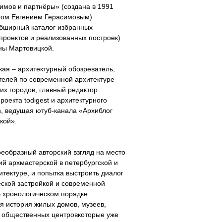
имов и партнёры» (создана в 1991
ором Евгением Герасимовым)
обширный каталог избранных
проектов и реализованных построек)
ны Мартовицкой.
ая – архитектурный обозреватель,
телей по современной архитектуре
их городов, главный редактор
роекта todigest и архитектурного
, ведущая ютуб-канала «Архиблог
кой».
еобразный авторский взгляд на место
ий архмастерской в петербургской и
итектуре, и попытка выстроить диалог
ской застройкой и современной
В хронологическом порядке
я история жилых домов, музеев,
, общественных центровкоторые уже