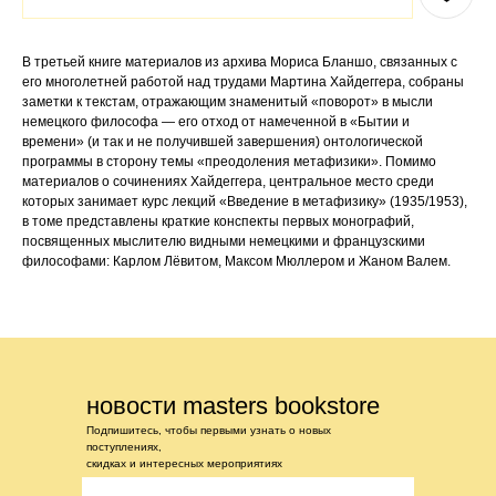
В третьей книге материалов из архива Мориса Бланшо, связанных с
его многолетней работой над трудами Мартина Хайдеггера, собраны
заметки к текстам, отражающим знаменитый «поворот» в мысли
немецкого философа — его отход от намеченной в «Бытии и
времени» (и так и не получившей завершения) онтологической
программы в сторону темы «преодоления метафизики». Помимо
материалов о сочинениях Хайдеггера, центральное место среди
которых занимает курс лекций «Введение в метафизику» (1935/1953),
в томе представлены краткие конспекты первых монографий,
посвященных мыслителю видными немецкими и французскими
философами: Карлом Лёвитом, Максом Мюллером и Жаном Валем.
новости masters bookstore
Подпишитесь, чтобы первыми узнать о новых
поступлениях,
скидках и интересных мероприятиях