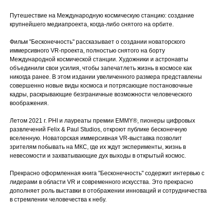
Путешествие на Международную космическую станцию: создание
крупнейшего медиапроекта, когда-либо снятого на орбите.
Фильм "Бесконечность" рассказывает о создании новаторского
иммерсивного VR-проекта, полностью снятого на борту
Международной космической станции. Художники и астронавты
объединили свои усилия, чтобы запечатлеть жизнь в космосе как
никогда ранее. В этом издании увеличенного размера представлены
совершенно новые виды космоса и потрясающие постановочные
кадры, раскрывающие безграничные возможности человеческого
воображения.
Летом 2021 г. PHI и лауреаты премии EMMY®, пионеры цифровых
развлечений Felix & Paul Studios, откроют публике бесконечную
вселенную. Новаторская иммерсивная VR-выставка позволит
зрителям побывать на МКС, где их ждут эксперименты, жизнь в
невесомости и захватывающие дух выходы в открытый космос.
Прекрасно оформленная книга "Бесконечность" содержит интервью с
лидерами в области VR и современного искусства. Это прекрасно
дополняет роль выставки в отображении инноваций и сотрудничества
в стремлении человечества к небу.