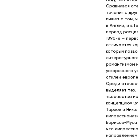
Сравнивая от
течения с дру
пишет о том, 
в Англии, и в 
период расцв
1890-е — перв
отличается ха
который позво
литературного
романтизмом и
ускоренного у
стилей европе
Среди отечес
выделяет тех,
творчества и
концепцию» (э
Тархов и Никол
импрессионизм
Борисов-Мусат
что импрессио
направлением