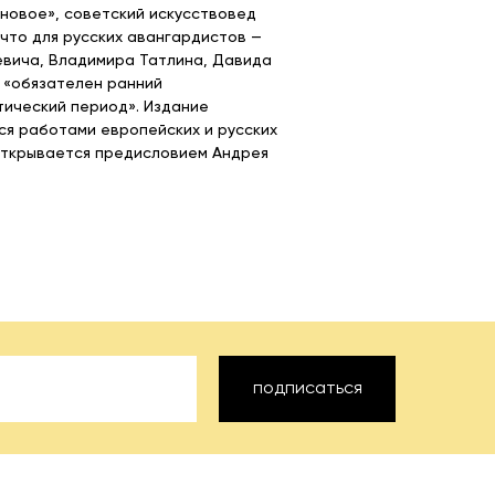
овое», советский искусствовед
 что для русских авангардистов —
вича, Владимира Татлина, Давида
 «обязателен ранний
ический период». Издание
я работами европейских и русских
открывается предисловием Андрея
подписаться