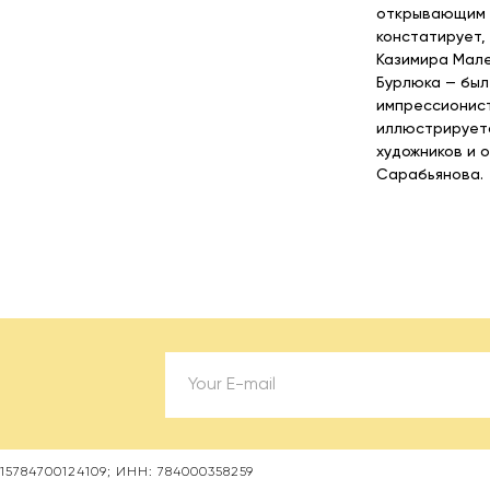
открывающим н
констатирует,
Казимира Мале
Бурлюка — был
импрессионист
иллюстрируетс
художников и 
Сарабьянова.
5784700124109; ИНН: 784000358259