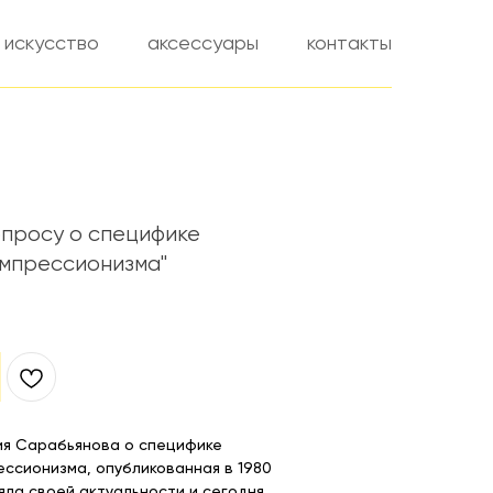
искусство
аксессуары
контакты
опросу о специфике
импрессионизма"
ия Сарабьянова о специфике
ессионизма, опубликованная в 1980
яла своей актуальности и сегодня.