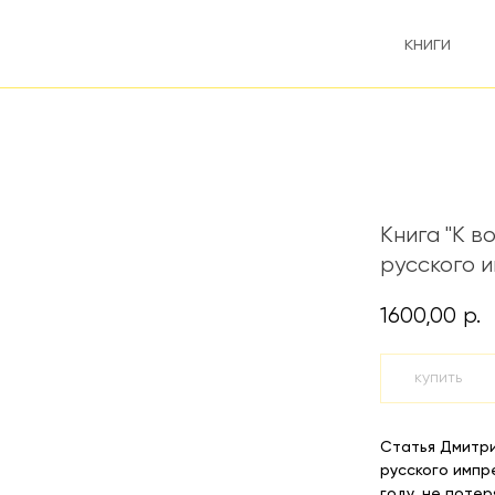
книги
Книга "К в
русского 
1600,00
р.
купить
Статья Дмитр
русского импр
году, не потер