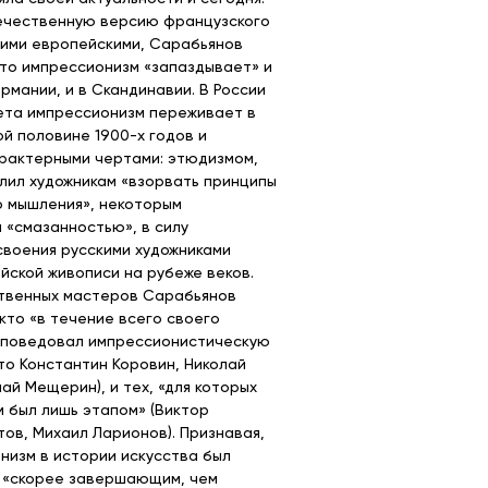
ечественную версию французского
гими европейскими, Сарабьянов
что импрессионизм «запаздывает» и
Германии, и в Скандинавии. В России
ета импрессионизм переживает в
ой половине 1900-х годов и
рактерными чертами: этюдизмом,
лил художникам «взорвать принципы
 мышления», некоторым
 «смазанностью», в силу
своения русскими художниками
йской живописи на рубеже веков.
твенных мастеров Сарабьянов
 кто «в течение всего своего
споведовал импрессионистическую
то Константин Коровин, Николай
ай Мещерин), и тех, «для которых
 был лишь этапом» (Виктор
ов, Михаил Ларионов). Признавая,
низм в истории искусства был
 «скорее завершающим, чем