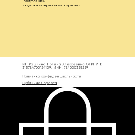
поступлениях,
скидках и интересных мероприятиях
ИП Рашкина Полина Алексеевна ОГРНИП:
315784700124109; ИНН: 784000358259
Политика конфиденциальности
Публичная оферта