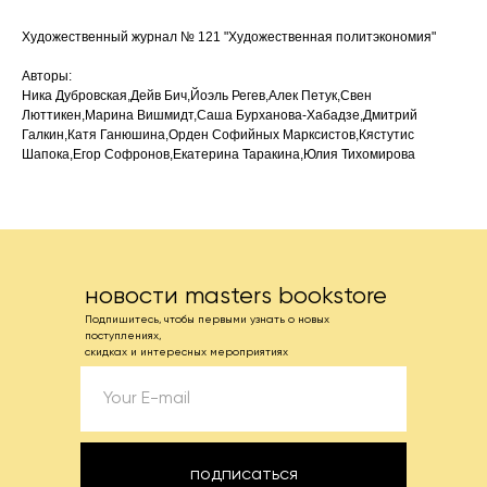
Художественный журнал № 121 "Художественная политэкономия"
Авторы:
Ника Дубровская,Дейв Бич,Йоэль Регев,Алек Петук,Свен
Люттикен,Марина Вишмидт,Саша Бурханова-Хабадзе,Дмитрий
Галкин,Катя Ганюшина,Орден Софийных Марксистов,Кястутис
Шапока,Егор Софронов,Екатерина Таракина,Юлия Тихомирова
новости masters bookstore
Подпишитесь, чтобы первыми узнать о новых
поступлениях,
скидках и интересных мероприятиях
подписаться