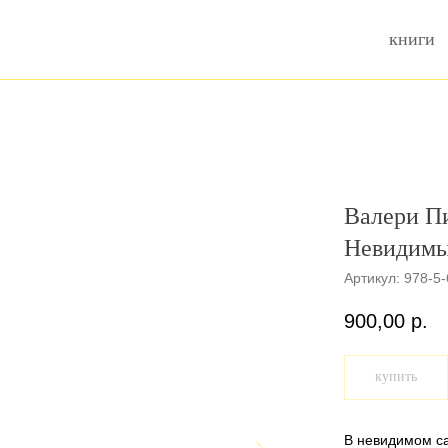
книги
Валери П
Невидимы
Артикул:
978-5-
900,00
р.
купить
В невидимом са