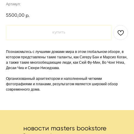
Артикул:
5500,00
р.
купить
Познакомьтесь с лучшими домами мира в этом глобальном обзоре, в
котором представлены такие таланты, как Сигеру Бан и Марсио Коган,
а также такие многообещающие люди, как Сюй Фу-Мин, Во Чонг Нгиа,
Десаи Чиа и Сюнри Нисидзава.
Организованный архитектором и наполненный четкими
фотографиями и планами, результатом является широкий обзор
современного дома.
новости masters bookstore