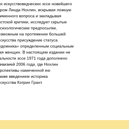
х искусствоведческих эссе новейшего
ором Линда Нохлин, вскрывая ложную
именного вопроса и закладывая
тской критики, исследует скрытые
сихологические предпосылки,
зможным на протяжении большей
искусства присуждение статуса
художника» определенным социальным
ая женщин. В настоящем издании не
льности эссе 1971 года дополнено
ревизией 2006 года, где Нохлин
ерспективы намеченной ею
акже введением историка
скусства Кэтрин Грант.