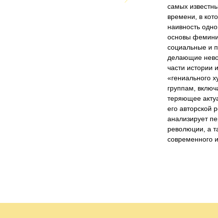
самых известны
времени, в кот
наивность одно
основы феминис
социальные и п
делающие нево
части истории 
«гениального 
группам, включ
теряющее актуа
его авторской 
анализирует п
революции, а т
современного и