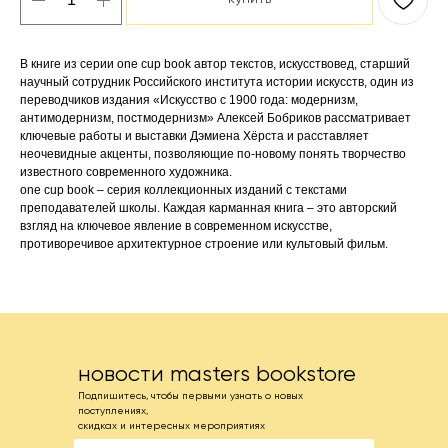
В книге из серии one cup book автор текстов, искусствовед, старший
научный сотрудник Российского института истории искусств, один из
переводчиков издания «Искусство с 1900 года: модернизм,
антимодернизм, постмодернизм» Алексей Бобриков рассматривает
ключевые работы и выставки Дэмиена Хёрста и расставляет
неочевидные акценты, позволяющие по-новому понять творчество
известного современного художника.
one cup book – серия коллекционных изданий с текстами
преподавателей школы. Каждая карманная книга – это авторский
взгляд на ключевое явление в современном искусстве,
противоречивое архитектурное строение или культовый фильм.
новости masters bookstore
Подпишитесь, чтобы первыми узнать о новых
поступлениях,
скидках и интересных мероприятиях