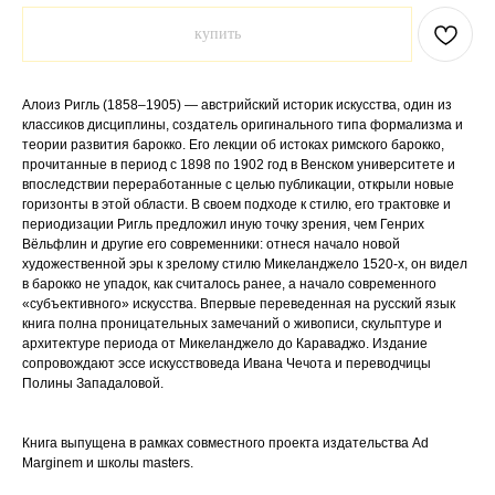
купить
Алоиз Ригль (1858–1905) — австрийский историк искусства, один из
классиков дисциплины, создатель оригинального типа формализма и
теории развития барокко. Его лекции об истоках римского барокко,
прочитанные в период с 1898 по 1902 год в Венском университете и
впоследствии переработанные с целью публикации, открыли новые
горизонты в этой области. В своем подходе к стилю, его трактовке и
периодизации Ригль предложил иную точку зрения, чем Генрих
Вёльфлин и другие его современники: отнеся начало новой
художественной эры к зрелому стилю Микеланджело 1520-х, он видел
в барокко не упадок, как считалось ранее, а начало современного
«субъективного» искусства. Впервые переведенная на русский язык
книга полна проницательных замечаний о живописи, скульптуре и
архитектуре периода от Микеланджело до Караваджо. Издание
сопровождают эссе искусствоведа Ивана Чечота и переводчицы
Полины Западаловой.
Книга выпущена в рамках совместного проекта издательства Ad
Marginem и школы masters.