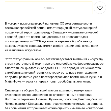
купить
В истории искусства второй половины ХХ века центрально- и
восточноевропейский регион имеет гибридный статус обширной
пограничной территории между «Западом» — капиталистической
Европой, где в это время шло движение от неоавангарда к
постмодернизму, и СССР, где кипела неравная борьба между
архаизирующим соцреализмом и изобретавшим себя в изоляции
независимым искусством.
Этот статус границы объясняет как недостаток внимания к искусству
стран «восточного блока», так и его многообразие, формировавшееся
в постоянном диалоге с Западом и СССР и породившее множество
самобытных явлений, одни из которых остались в тени, а другие
получили развитие уже в постперестроечное время. Книга Рубена и
Майи Фоукс — одна из первых попыток обобщить этот опыт.
Она вводит в оборот большой массив архивного материала и
обозревает разнонаправленные художественные тенденции
Восточной Германии, Польши, Румынии, Болгарии, Венгрии, бывших
Чехословакии и Югославии, конструируя историю искусства региона,
без понимания которой невозможно оценить нынешнее новаторское