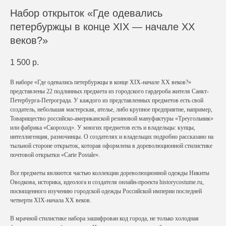
Набор открыток «Где одевались
петербуржцы в конце XIX — начале ХХ
веков?»
1 500
р.
В наборе «Где одевались петербуржцы в конце XIX-начале ХХ веков?»
представлены 22 подлинных предмета из городского гардероба жителя Санкт-
Петербурга-Петрограда. У каждого из представленных предметов есть свой
создатель, небольшая мастерская, ателье, либо крупное предприятие, например,
Товарищество российско-американской резиновой мануфактуры «Треугольник»
или фабрика «Скороход». У многих предметов есть и владельцы: купцы,
интеллигенция, разночинцы. О создателях и владельцах подробно рассказано на
тыльной стороне открыток, которая оформлена в дореволюционной стилистике
почтовой открытки «Carte Postale».
Все предметы являются частью коллекции дореволюционной одежды Никиты
Оводкова, историка, идеолога и создателя онлайн-проекта historycostume.ru,
посвященного изучению городской одежды Российской империи последней
четверти XIX-начала ХХ веков.
В мрачной стилистике набора зашифрован код города, не только холодная