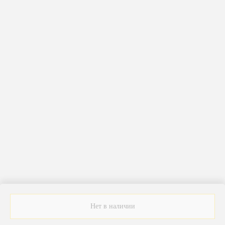
ERROR:Not found category
Нет в наличии