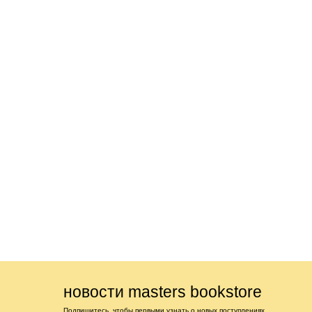
новости masters bookstore
Подпишитесь, чтобы первыми узнать о новых поступлениях,