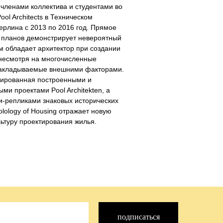
членами коллектива и студентами во
ol Architects в Техническом
ерлина с 2013 по 2016 год. Прямое
 планов демонстрирует невероятный
м обладает архитектор при создании
 несмотря на многочисленные
накладываемые внешними факторами.
рированная построенными и
ми проектами Pool Architekten, а
и-репликами знаковых исторических
olology of Housing отражает новую
ьтуру проектирования жилья.
подписаться