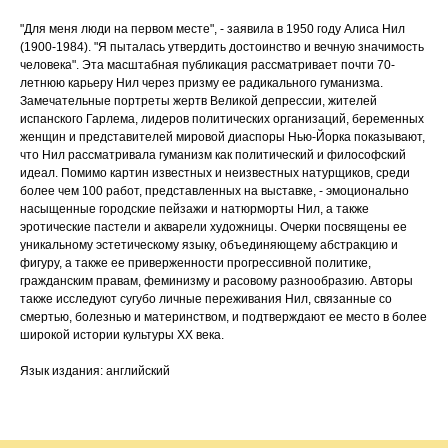
"Для меня люди на первом месте", - заявила в 1950 году Алиса Нил
(1900-1984). "Я пыталась утвердить достоинство и вечную значимость
человека". Эта масштабная публикация рассматривает почти 70-
летнюю карьеру Нил через призму ее радикального гуманизма.
Замечательные портреты жертв Великой депрессии, жителей
испанского Гарлема, лидеров политических организаций, беременных
женщин и представителей мировой диаспоры Нью-Йорка показывают,
что Нил рассматривала гуманизм как политический и философский
идеал. Помимо картин известных и неизвестных натурщиков, среди
более чем 100 работ, представленных на выставке, - эмоционально
насыщенные городские пейзажи и натюрморты Нил, а также
эротические пастели и акварели художницы. Очерки посвящены ее
уникальному эстетическому языку, объединяющему абстракцию и
фигуру, а также ее приверженности прогрессивной политике,
гражданским правам, феминизму и расовому разнообразию. Авторы
также исследуют сугубо личные переживания Нил, связанные со
смертью, болезнью и материнством, и подтверждают ее место в более
широкой истории культуры XX века.
Язык издания: английский