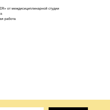
R» от междисициплинарной студии
ks
ая работа