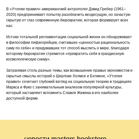
В «Утопии правил» американский антрополог Дэвид Гребер (1961–
2020) предпринимает попытку разоблачить вездесущую, но зачастую
скрытую от глаз современную бюрократию, которая формирует всех
нас.
Истоки тотальной регламентации социальной жизни он обнаруживает
в философии пифагорейцев, считавших «ценностью рациональность
саму по себе» и придумавших тот способ мыслить о мире, благодаря
которому бюрократия стремится «превратить себя в грандиозную
космологическую схему».
Затрагивая столь разные темы, как возвышение правых экономистов и
скрытые смыслы историй о Шерлоке Холмсе и Бэтмене, «Утопия
правил» сочетает глубокий взгляд на социальную теорию в традициях
Маркса и Фуко с занимательным анализом популярной культуры,
который заставляет вспомнить Славоя Жижека в его наиболее
доступной форме.
новости masters bookstore