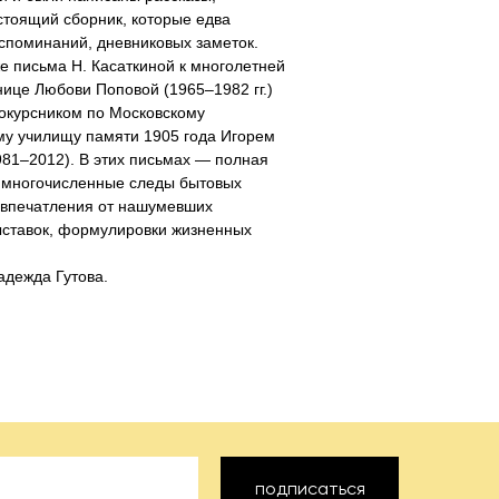
тоящий сборник, которые едва
споминаний, дневниковых заметок.
е письма Н. Касаткиной к многолетней
нице Любови Поповой (1965–1982 гг.)
сокурсником по Московскому
му училищу памяти 1905 года Игорем
81–2012). В этих письмах — полная
: многочисленные следы бытовых
 впечатления от нашумевших
ыставок, формулировки жизненных
адежда Гутова.
подписаться