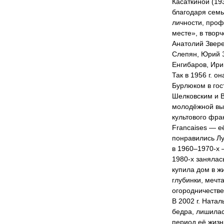
Касаткиной (19
благодаря семь
личности, проф
месте», в твор
Анатолий Звере
Слепян, Юрий З
Енгибаров, Ир
Так в 1956 г. о
Бурлюком в гос
Шелковским и В.
молодёжной вы
культового фра
Francaises — е
понравились Лу
в 1960–1970-х 
1980-х занялас
купила дом в 
глубинки, мечт
огородничестве
В 2002 г. Ната
бедра, лишилас
период её жизн