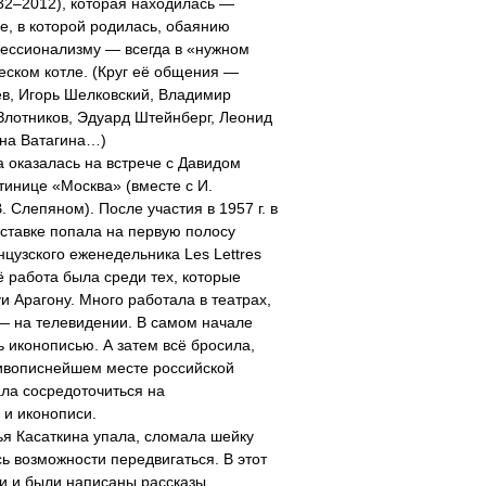
32–2012), которая находилась —
е, в которой родилась, обаянию
ессионализму — всегда в «нужном
ческом котле. (Круг её общения —
в, Игорь Шелковский, Владимир
лотников, Эдуард Штейнберг, Леонид
ина Ватагина…)
на оказалась на встрече с Давидом
тинице «Москва» (вместе с И.
 Слепяном). После участия в 1957 г. в
ставке попала на первую полосу
нцузского еженедельника Les Lettres
ё работа была среди тех, которые
и Арагону. Много работала в театрах,
— на телевидении. В самом начале
ь иконописью. А затем всё бросила,
живописнейшем месте российской
ала сосредоточиться на
 и иконописи.
лья Касаткина упала, сломала шейку
ь возможности передвигаться. В этот
и и были написаны рассказы,