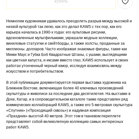
купить
Немногим художникам удавалось преодолеть разрыв между высокой и
низкой культурой так легко, как это делал KAWS с тех пор, как его
карьера началась в 1990-х годах: его культовые рисунки,
вдохновленные мультфильмами, украшали модные коллекции,
виниловые статуэтки и скейтборды, а также холсты, проданные за
миллионы. долларов. Часто изображая знакомые фигуры, такие как
Микки Маус и Губка Боб Квадратные Штаны, с ушами, выглядящими
как цветная капуста, и иксами вместо глаз, KAWS использует в своих
работах утонченный черный юмор, исследуя взаимосвязь между
искусством и потребительством.
В этой публикации документируется первая выставка художника на
Ближнем Востоке, включающая более 40 ключевых произведений
скульптуры и живописи за последние два десятилетия. На выставке в
Дохе, Катар, и в сопроводительном каталоге также представлен ряд
коммерческих коллабораций KAWS, а также его 5-метровая скульптура
«Спутник» («Проходящий сквозь») и надувная композиция
«Праздник» высотой 40 метров. Этот том в тканевом переплете
представляет собой великолепную коллекцию самых интересных
работ KAWS.