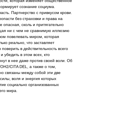
сти, которая изменяет общественное
ормирует сознание социума.
ласть. Партнерство с привкусом крови.
ропасти без страховки и права на
же опасная, сколь и притягательно
ая ни с чем не сравнимую иллюзию
ом повелевать миром, которая
лько реально, что заставляет
ы поверить в действительность всего
и убедить в этом всех, кто
янут в нее даже против своей воли. Об
Н2/CITA DEL, а также о том,
но связаны между собой эти две
силы, воля и энергия которых
тие социально организованных
его мира.