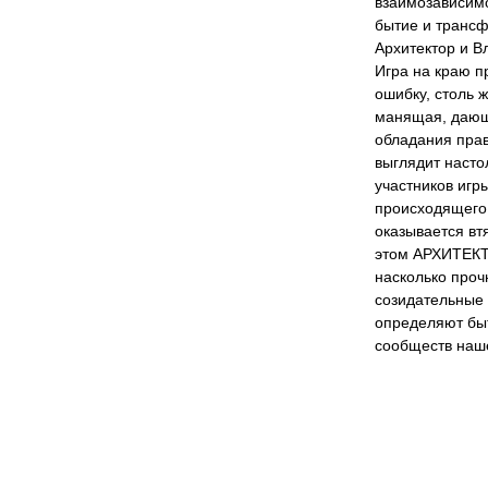
взаимозависимо
бытие и трансф
Архитектор и В
Игра на краю п
ошибку, столь 
манящая, дающ
обладания прав
выглядит насто
участников игр
происходящего 
оказывается вт
этом АРХИТЕКТО
насколько проч
созидательные 
определяют бы
сообществ наш